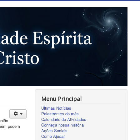
Menu Principal
Últimas Notícias
Palestrantes do mês
Calendário de Atividades
união
Conheça nossa história
ambém podem
Ações Sociais
Como Ajudar