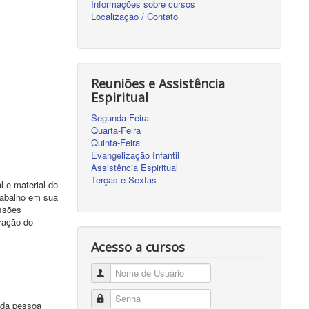
Informações sobre cursos
Localização / Contato
Reuniões e Assistência
Espiritual
Segunda-Feira
Quarta-Feira
Quinta-Feira
Evangelização Infantil
Assistência Espiritual
Terças e Sextas
l e material do
rabalho em sua
essões
eração do
Acesso a cursos
Nome de Usuário
Senha
o da pessoa