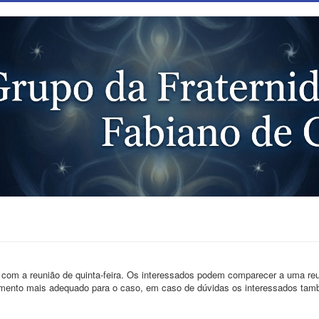
o com a reunião de quinta-feira. Os interessados podem comparecer a uma re
ratamento mais adequado para o caso, em caso de dúvidas os interessados t